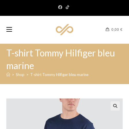
0,00
€
T-shirt Tommy Hilfiger bleu
marine
>
Shop
>
T-shirt Tommy Hilfiger bleu marine