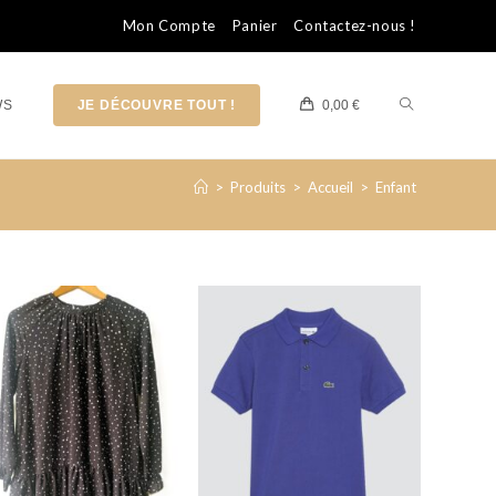
Mon Compte
Panier
Contactez-nous !
WS
JE DÉCOUVRE TOUT !
0,00
€
>
Produits
>
Accueil
>
Enfant