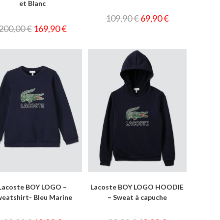
et Blanc
109,90
€
69,90
€
200,00
€
169,90
€
Lacoste BOY LOGO –
Lacoste BOY LOGO HOODIE
eatshirt- Bleu Marine
– Sweat à capuche