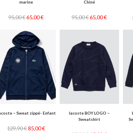
marine
Chiné
95,00
€
65,00
€
95,00
€
65,00
€
acoste – Sweat zippé- Enfant
lacoste BOY LOGO –
Sweatshirt
Sw
129,90
€
85,00
€