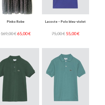
Pinko Robe
Lacoste – Polo bleu-violet
169,00
€
65,00
€
75,00
€
55,00
€