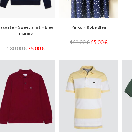
Lacoste – Sweet shirt – Bleu
Pinko – Robe Bleu
marine
169,00
€
65,00
€
130,00
€
75,00
€