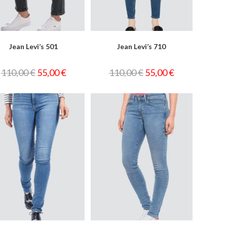
Jean Levi’s 501
Jean Levi’s 710
110,00
€
55,00
€
110,00
€
55,00
€