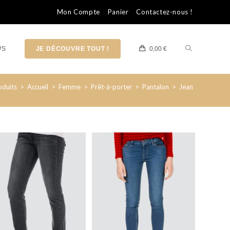
Mon Compte
Panier
Contactez-nous !
WS
JE DÉCOUVRE TOUT !
0,00
€
oduits
>
Accueil
>
Femme
>
Prêt-à-porter
>
Pantalon
>
Jean