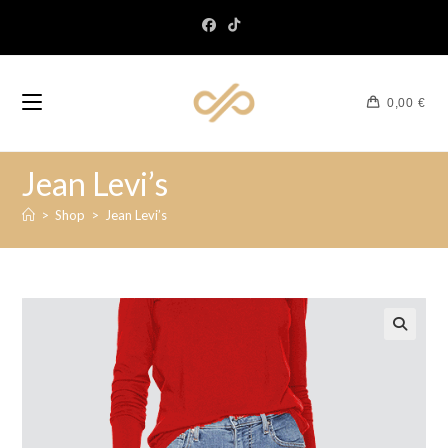
0,00
€
Jean Levi’s
>
Shop
>
Jean Levi’s