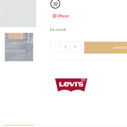
32
Effacer
En stock
-
+
AJOUT