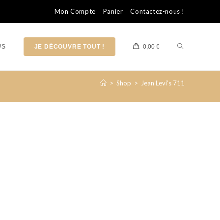
Mon Compte
Panier
Contactez-nous !
WS
JE DÉCOUVRE TOUT !
0,00
€
>
Shop
>
Jean Levi’s 711