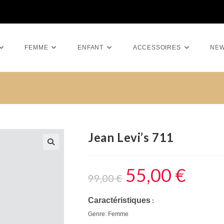
FEMME
ENFANT
ACCESSOIRES
NE
Jean Levi’s 711
55,00
€
99,00
€
Caractéristiques
 : 
Genre: Femme