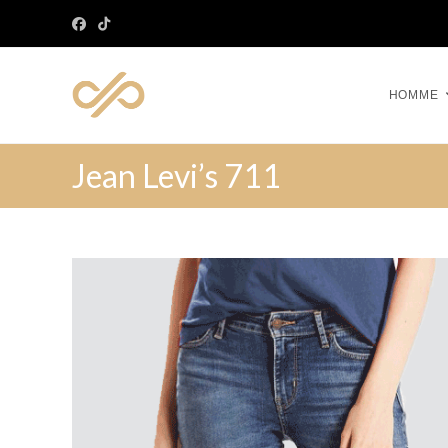
HOMME
Jean Levi’s 711