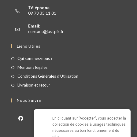
Téléphone
09 73 35 11 01
Email:
contact@justpik.fr
Liens Utiles
Qui sommes-nous ?
Mentions légales
Conditions Générales d'Utilisation
Livraison et retour
Nous Suivre
En cliquant sur "Accepter", vous accepter la 
collection de cookies à usages techniques 
nécessaires au bon fonctionnement du 
site.