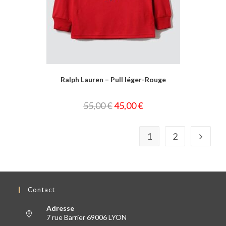
Ralph Lauren – Pull léger-Rouge
55,00
€
45,00
€
1
2
Contact
Adresse
7 rue Barrier 69006 LYON