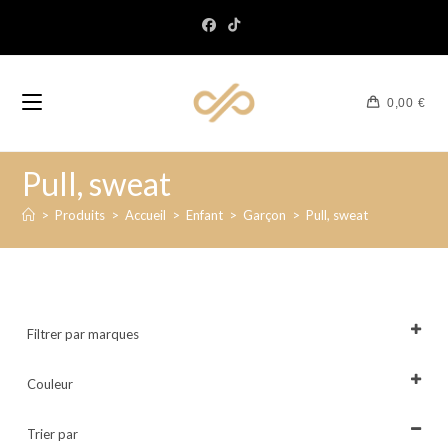
0,00
€
Pull, sweat
>
Produits
>
Accueil
>
Enfant
>
Garçon
>
Pull, sweat
Filtrer par marques
Tout sélectionner
Couleur
Tout sélectionner
Trier par