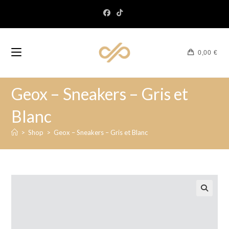
0,00
€
Geox – Sneakers – Gris et
Blanc
>
Shop
>
Geox – Sneakers – Gris et Blanc