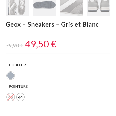
Geox – Sneakers – Gris et Blanc
49,50
€
79,90
€
COULEUR
POINTURE
43
44