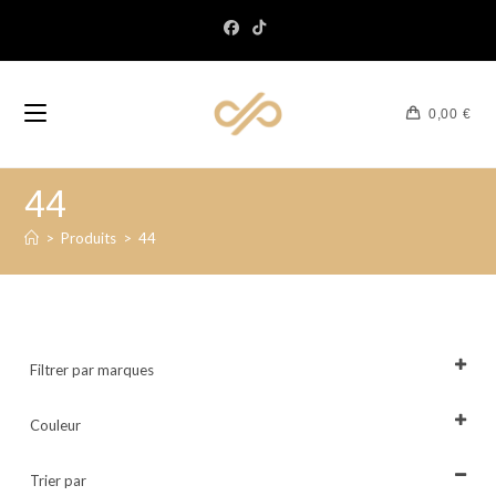
0,00
€
44
>
Produits
>
44
Filtrer par marques
Tout sélectionner
Couleur
Tout sélectionner
Trier par