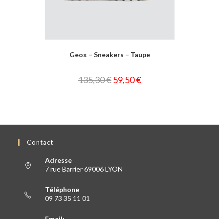
Geox – Sneakers – Taupe
135,30
€
59,50
€
Contact
Adresse
7 rue Barrier 69006 LYON
Téléphone
09 73 35 11 01
Email: