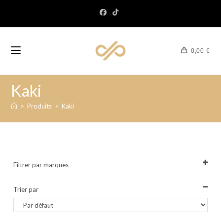
0,00
€
Kaki
>
Produits
>
Kaki
Filtrer par marques
Tout sélectionner
Trier par
Sort Products