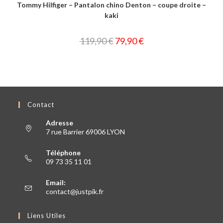
Tommy Hilfiger – Pantalon chino Denton – coupe droite –
kaki
119,90
€
79,90
€
Contact
Adresse
7 rue Barrier 69006 LYON
Téléphone
09 73 35 11 01
Email:
contact@justpik.fr
Liens Utiles