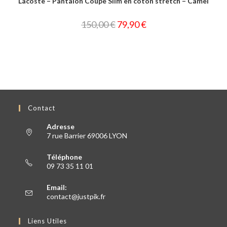
Lacoste – Pantalon Coupe Slim en coton stretch – Camel
150,00
€
79,90
€
Contact
Adresse
7 rue Barrier 69006 LYON
Téléphone
09 73 35 11 01
Email:
contact@justpik.fr
Liens Utiles