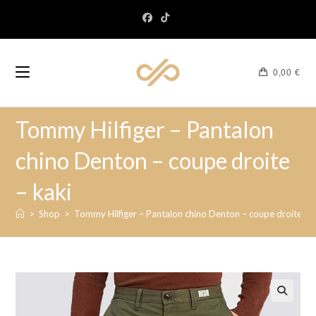
0,00
€
Tommy Hilfiger – Pantalon
chino Denton – coupe droite
– kaki
>
Shop
>
Tommy Hilfiger – Pantalon chino Denton – coupe droite – k