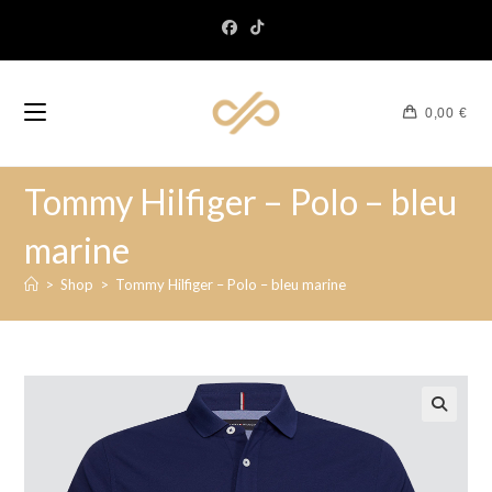
0,00
€
Tommy Hilfiger – Polo – bleu
marine
>
Shop
>
Tommy Hilfiger – Polo – bleu marine