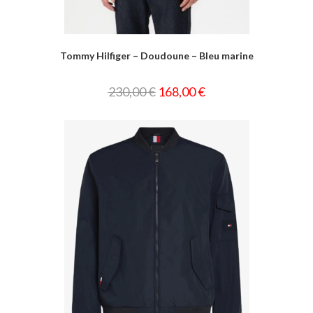
Tommy Hilfiger – Doudoune – Bleu marine
230,00
€
168,00
€