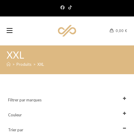
0,00
€
XXL
>
Produits
>
XXL
Filtrer par marques
Tout sélectionner
Couleur
Tout sélectionner
Trier par