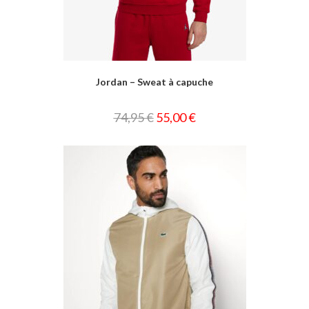
Jordan – Sweat à capuche
74,95
€
55,00
€