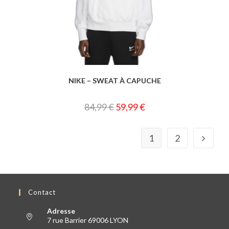
NIKE – SWEAT À CAPUCHE
84,99
€
59,99
€
1
2
Contact
Adresse
7 rue Barrier 69006 LYON