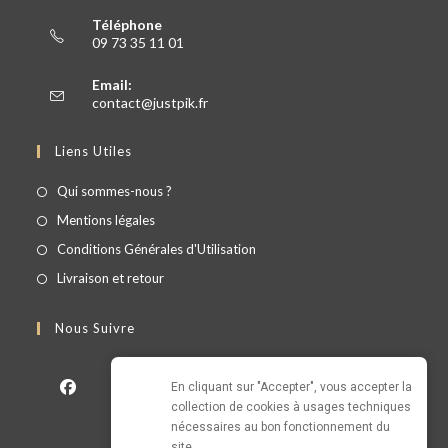
Téléphone
09 73 35 11 01
Email:
contact@justpik.fr
Liens Utiles
Qui sommes-nous ?
Mentions légales
Conditions Générales d'Utilisation
Livraison et retour
Nous Suivre
En cliquant sur "Accepter", vous accepter la 
collection de cookies à usages techniques 
nécessaires au bon fonctionnement du 
site.