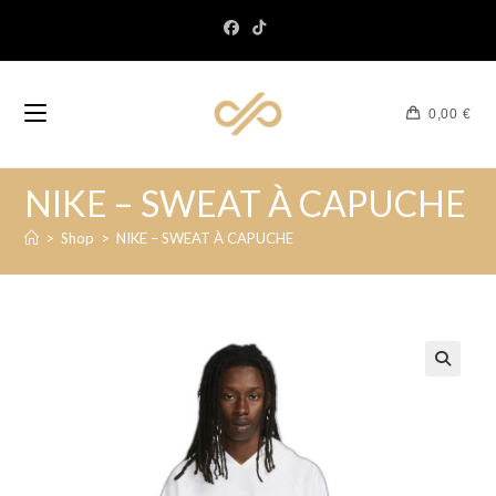
0,00
€
NIKE – SWEAT À CAPUCHE
>
Shop
>
NIKE – SWEAT À CAPUCHE