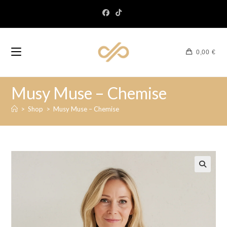
0,00
€
Musy Muse – Chemise
>
Shop
>
Musy Muse – Chemise