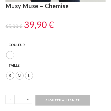
Musy Muse – Chemise
39,90
€
65,00
€
COULEUR
TAILLE
S
M
L
-
+
AJOUTER AU PANIER