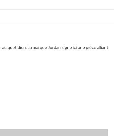
u quotidien. La marque Jordan signe ici une pièce alliant