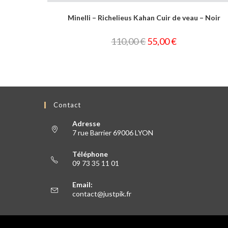
ncé
Minelli – Richelieus Kahan Cuir de veau – Noir
110,00
€
55,00
€
Contact
Adresse
7 rue Barrier 69006 LYON
Téléphone
09 73 35 11 01
Email:
contact@justpik.fr