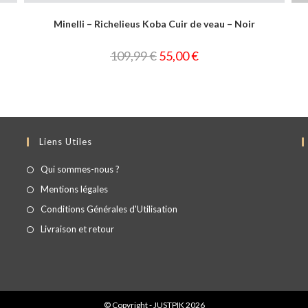
Minelli – Richelieus Koba Cuir de veau – Noir
109,99
€
55,00
€
Liens Utiles
Qui sommes-nous ?
Mentions légales
Conditions Générales d'Utilisation
Livraison et retour
© Copyright - JUSTPIK 2026