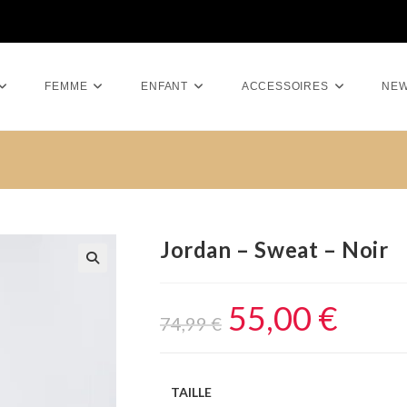
FEMME
ENFANT
ACCESSOIRES
NE
Jordan – Sweat – Noir
55,00
€
74,99
€
TAILLE