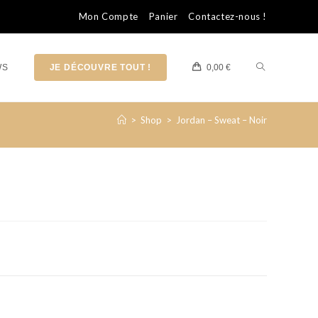
Mon Compte
Panier
Contactez-nous !
WS
JE DÉCOUVRE TOUT !
0,00
€
>
Shop
>
Jordan – Sweat – Noir