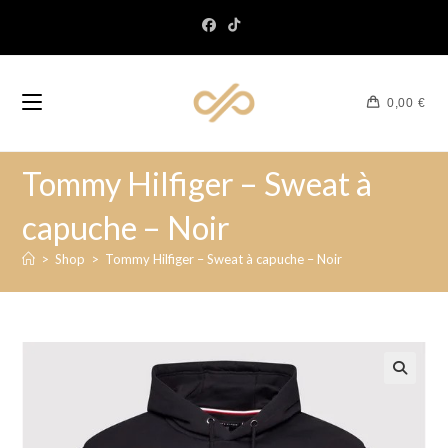
0,00
€
Tommy Hilfiger – Sweat à
capuche – Noir
>
Shop
>
Tommy Hilfiger – Sweat à capuche – Noir