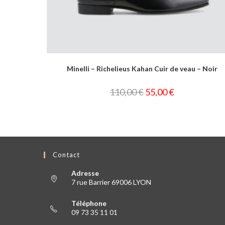
ncé
Minelli – Richelieus Kahan Cuir de veau – Noir
110,00
€
55,00
€
Contact
Adresse
7 rue Barrier 69006 LYON
Téléphone
09 73 35 11 01