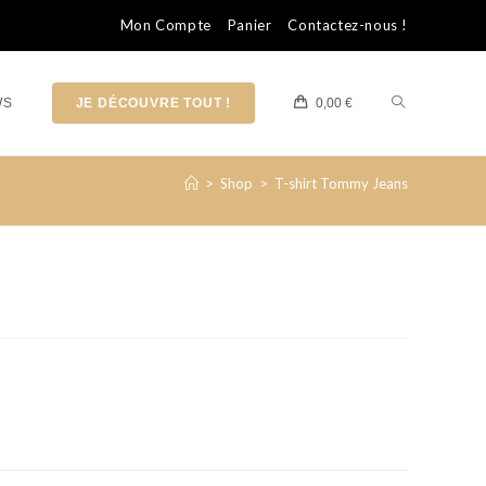
Mon Compte
Panier
Contactez-nous !
WS
JE DÉCOUVRE TOUT !
0,00
€
>
Shop
>
T-shirt Tommy Jeans