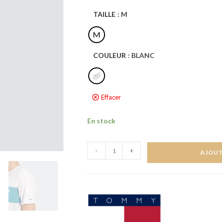
TAILLE
: M
M
COULEUR
: BLANC
Effacer
En stock
-
+
AJOUT