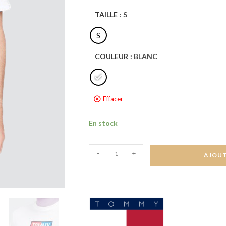
TAILLE
: S
S
COULEUR
: BLANC
Effacer
En stock
-
+
AJOUT