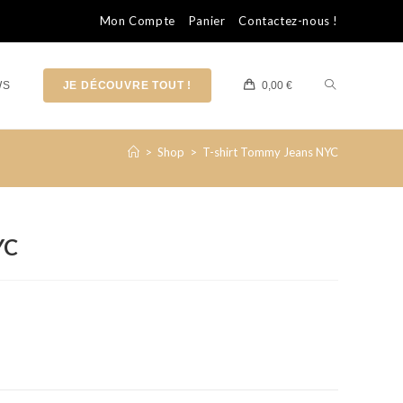
Mon Compte
Panier
Contactez-nous !
WS
JE DÉCOUVRE TOUT !
0,00
€
>
Shop
>
T-shirt Tommy Jeans NYC
YC