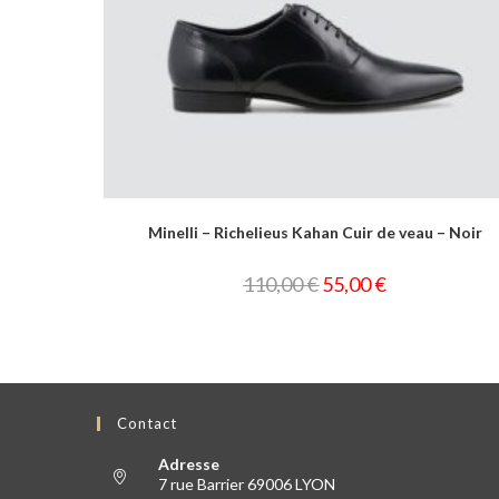
ncé
Minelli – Richelieus Kahan Cuir de veau – Noir
110,00
€
55,00
€
Contact
Adresse
7 rue Barrier 69006 LYON