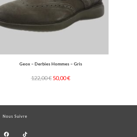
Geox – Derbies Hommes – Gris
122,00
€
50,00
€
Nous Suivre