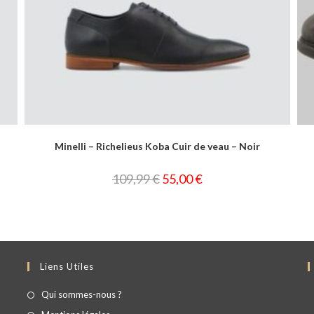
Minelli – Richelieus Koba Cuir de veau – Noir
109,99
€
55,00
€
Liens Utiles
Qui sommes-nous ?