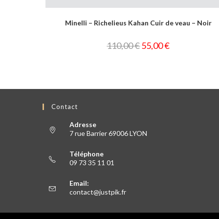
ncé
Minelli – Richelieus Kahan Cuir de veau – Noir
110,00
€
55,00
€
Contact
Adresse
7 rue Barrier 69006 LYON
Téléphone
09 73 35 11 01
Email:
contact@justpik.fr