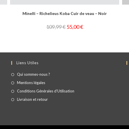
Minelli – Richelieus Koba Cuir de veau – Noir
109,99
€
55,00
€
Liens Utiles
Qui sommes-nous ?
Mentions légales
Conditions Générales d'Utilisation
Livraison et retour