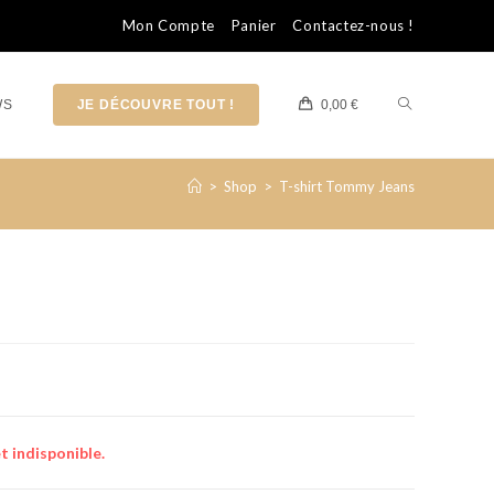
Mon Compte
Panier
Contactez-nous !
WS
JE DÉCOUVRE TOUT !
0,00
€
>
Shop
>
T-shirt Tommy Jeans
t indisponible.