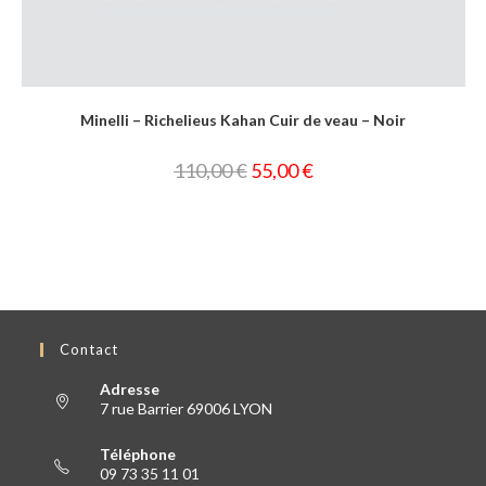
Minelli – Richelieus Kahan Cuir de veau – Noir
110,00
€
55,00
€
Contact
Adresse
7 rue Barrier 69006 LYON
Téléphone
09 73 35 11 01