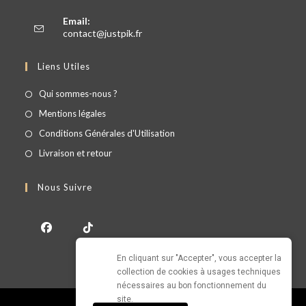
Email:
contact@justpik.fr
Liens Utiles
Qui sommes-nous ?
Mentions légales
Conditions Générales d'Utilisation
Livraison et retour
Nous Suivre
En cliquant sur "Accepter", vous accepter la 
collection de cookies à usages techniques 
nécessaires au bon fonctionnement du 
site.
© Copyright - JUSTPIK 2026