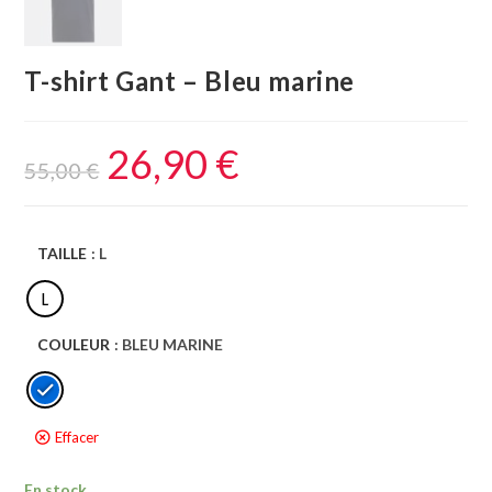
T-shirt Gant – Bleu marine
26,90
€
55,00
€
TAILLE
: L
L
COULEUR
: BLEU MARINE
Effacer
En stock