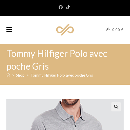
0,00
€
Tommy Hilfiger Polo avec
poche Gris
>
Shop
>
Tommy Hilfiger Polo avec poche Gris