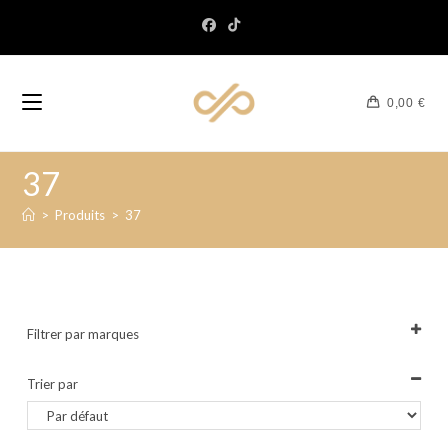
0,00
€
37
>
Produits
>
37
Filtrer par marques
Tout sélectionner
Trier par
Sort Products