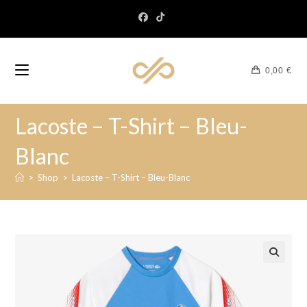
0,00
€
Lacoste – T-Shirt – Bleu-
Blanc
>
Shop
>
Lacoste – T-Shirt – Bleu-Blanc