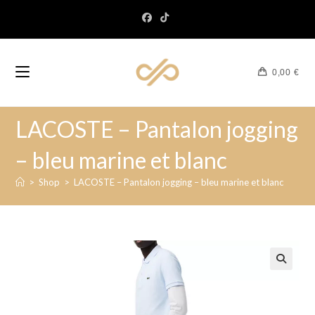
0,00
€
LACOSTE – Pantalon jogging
– bleu marine et blanc
>
Shop
>
LACOSTE – Pantalon jogging – bleu marine et blanc