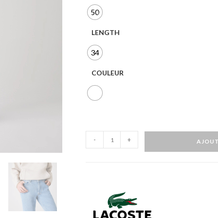
50
LENGTH
34
COULEUR
-
+
AJOUT