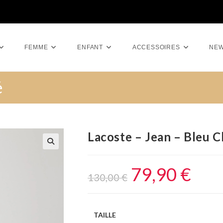
FEMME
ENFANT
ACCESSOIRES
NE
é
Lacoste – Jean – Bleu C
79,90
€
130,00
€
TAILLE