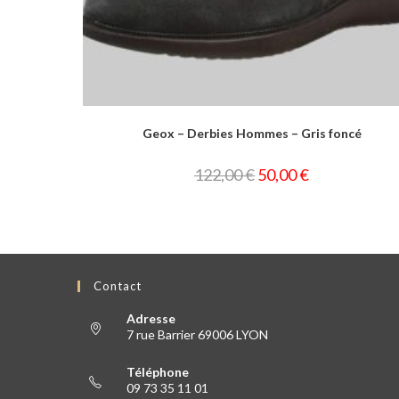
ncé
Minelli – Richelieus Kahan Cuir de veau – Noir
110,00
€
55,00
€
Contact
Adresse
7 rue Barrier 69006 LYON
Téléphone
09 73 35 11 01