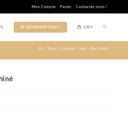
Mon Compte
Panier
Contactez-nous !
WS
JE DÉCOUVRE TOUT !
0,00
€
>
Shop
>
Lacoste – Jean – Bleu Chiné
hiné