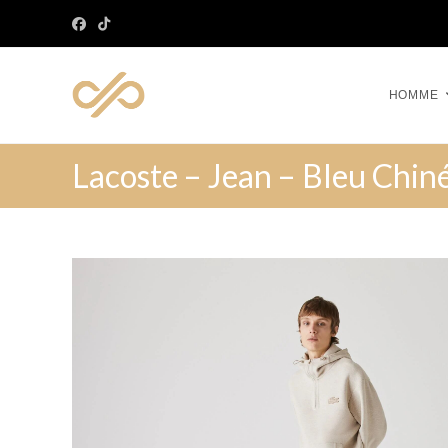
HOMME
Lacoste – Jean – Bleu Chin