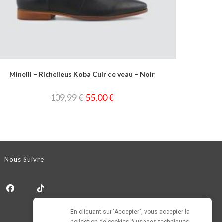
Geox – Derbies Hommes – Gris
122,00
€
50,00
€
Nous Suivre
En cliquant sur "Accepter", vous accepter la 
collection de cookies à usages techniques 