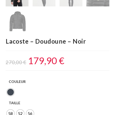
Lacoste – Doudoune – Noir
179,90
€
270,00
€
COULEUR
TAILLE
58
52
56