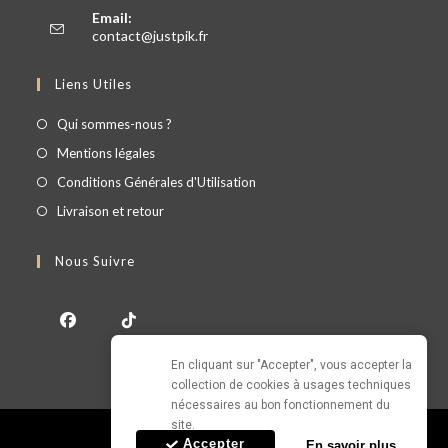
Email:
contact@justpik.fr
Liens Utiles
Qui sommes-nous ?
Mentions légales
Conditions Générales d'Utilisation
Livraison et retour
Nous Suivre
En cliquant sur "Accepter", vous accepter la 
collection de cookies à usages techniques 
nécessaires au bon fonctionnement du 
site.
© Copyright - JUSTPIK 2026
Accepter
En savoir plus