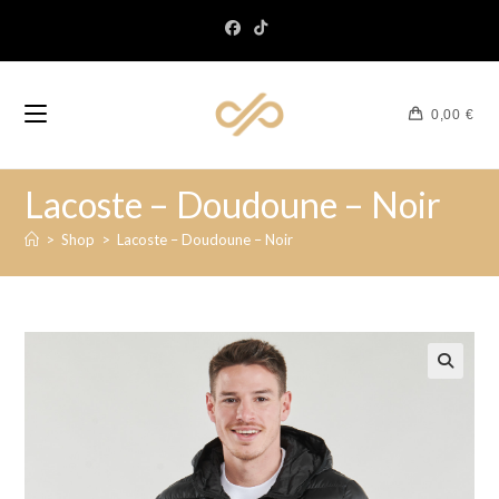
0,00
€
Lacoste – Doudoune – Noir
>
Shop
>
Lacoste – Doudoune – Noir