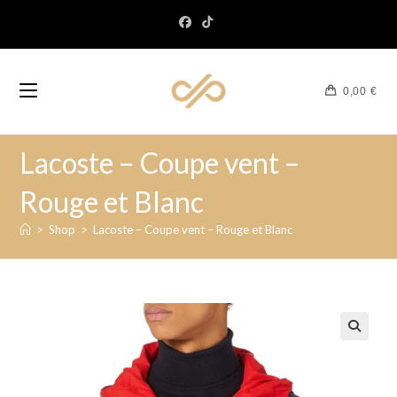
0,00
€
Lacoste – Coupe vent –
Rouge et Blanc
>
Shop
>
Lacoste – Coupe vent – Rouge et Blanc