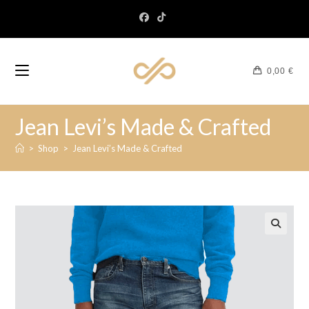
0,00
€
Jean Levi’s Made & Crafted
>
Shop
>
Jean Levi’s Made & Crafted