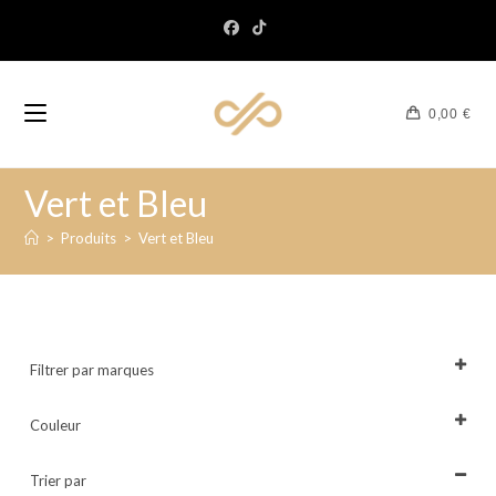
0,00
€
Vert et Bleu
>
Produits
>
Vert et Bleu
Filtrer par marques
Tout sélectionner
Couleur
Tout sélectionner
Trier par