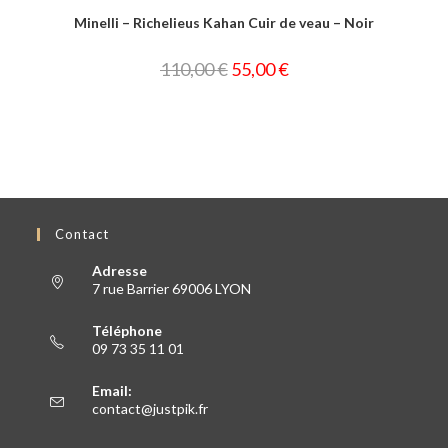
Minelli – Richelieus Kahan Cuir de veau – Noir
110,00
€
55,00
€
Contact
Adresse
7 rue Barrier 69006 LYON
Téléphone
09 73 35 11 01
Email:
contact@justpik.fr