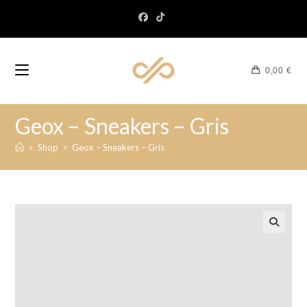
0,00
€
Geox – Sneakers – Gris
>
Shop
>
Geox – Sneakers – Gris