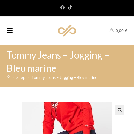
0,00
€
Tommy Jeans – Jogging –
Bleu marine
>
Shop
>
Tommy Jeans – Jogging – Bleu marine