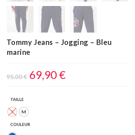
Tommy Jeans – Jogging – Bleu
marine
69,90
€
95,00
€
TAILLE
S
M
COULEUR