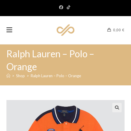
0,00
€
Ralph Lauren – Polo –
Orange
>
Shop
>
Ralph Lauren – Polo – Orange