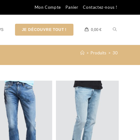
Mon Compte
Panier
Contactez-nous !
WS
JE DÉCOUVRE TOUT !
0,00
€
>
Produits
>
30